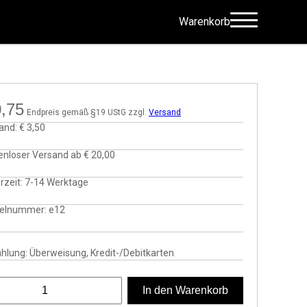
Warenkorb
,75
Endpreis gemäß §19 UStG zzgl.
Versand
and:
€ 3,50
enloser Versand ab
€ 20,00
rzeit:
7-14 Werktage
kelnummer:
e12
hlung: Überweisung, Kredit-/Debitkarten
on im Emo Style | Heart and Bones Türkis Menge
In den Warenkorb