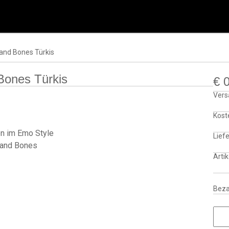
 and Bones Türkis
Bones Türkis
€
0
Vers
Kost
Liefe
Arti
Beza
Butt