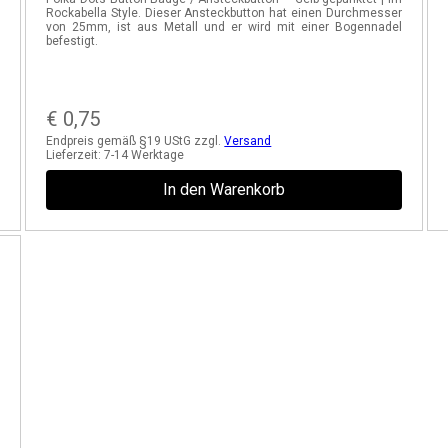
n
Rockabella Style. Dieser Ansteckbutton hat einen Durchmesser
d
von 25mm, ist aus Metall und er wird mit einer Bogennadel
befestigt.
€
0,75
Endpreis gemäß §19 UStG zzgl.
Versand
Lieferzeit:
7-14 Werktage
In den Warenkorb