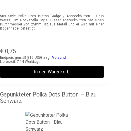
50s Style Polka Dots Button Badge / Ansteckbutton – Grün
Weiss | im Rockabella Style. Dieser Ansteckbutton hat einen
Durchmesser von 25mm, ist aus Metall und er wird mit einer
Bogennadel befestigt.
€
0,75
Endpreis gemäß §19 UStG zzgl.
Versand
Lieferzeit:
7-14 Werktage
In den Warenkorb
Gepunkteter Polka Dots Button – Blau
Schwarz