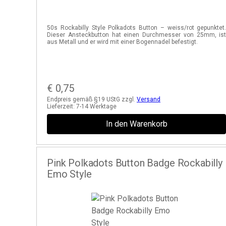
50s Rockabilly Style Polkadots Button – weiss/rot gepunktet
Dieser Ansteckbutton hat einen Durchmesser von 25mm, is
aus Metall und er wird mit einer Bogennadel befestigt.
€
0,75
Endpreis gemäß §19 UStG zzgl.
Versand
Lieferzeit:
7-14 Werktage
In den Warenkorb
Pink Polkadots Button Badge Rockabilly
Emo Style