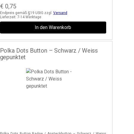
€
0,75
Endpreis gemäß §19 UStG zzgl.
Versand
Lieferzeit:
7-14 Werktage
In den Warenkorb
Polka Dots Button – Schwarz / Weiss
gepunktet
Polka Dots Button Badge / Ansteckbutton – Schwarz / Weiss