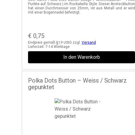
Punkte auf Schwarz | im Rockabella Style. Dieser Ansteckbutto
hat einen Durchmesser von 25mm, ist aus Metall und er wir
mit einer Bogennadel befestigt.
€
0,75
Endpreis gemäß §19 UStG zzgl.
Versand
Lieferzeit:
7-14 Werktage
In den Warenkorb
Polka Dots Button – Weiss / Schwarz
gepunktet