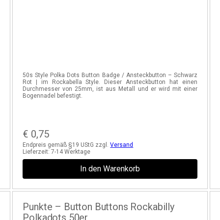
r
50s Style Polka Dots Button Badge / Ansteckbutton – Schwarz
s
Rot | im Rockabella Style. Dieser Ansteckbutton hat einen
Durchmesser von 25mm, ist aus Metall und er wird mit einer
Bogennadel befestigt.
€
0,75
Endpreis gemäß §19 UStG zzgl.
Versand
Lieferzeit:
7-14 Werktage
In den Warenkorb
Punkte – Button Buttons Rockabilly
Polkadots 50er