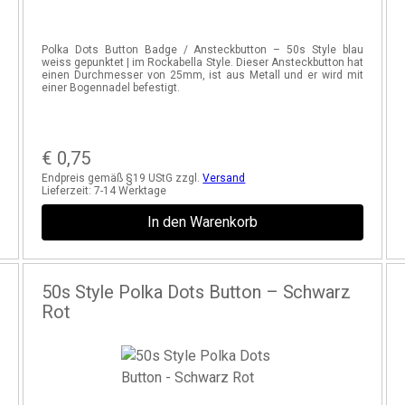
.
Polka Dots Button Badge / Ansteckbutton – 50s Style blau
t
weiss gepunktet | im Rockabella Style. Dieser Ansteckbutton hat
einen Durchmesser von 25mm, ist aus Metall und er wird mit
einer Bogennadel befestigt.
€
0,75
Endpreis gemäß §19 UStG zzgl.
Versand
Lieferzeit:
7-14 Werktage
In den Warenkorb
50s Style Polka Dots Button – Schwarz
Rot