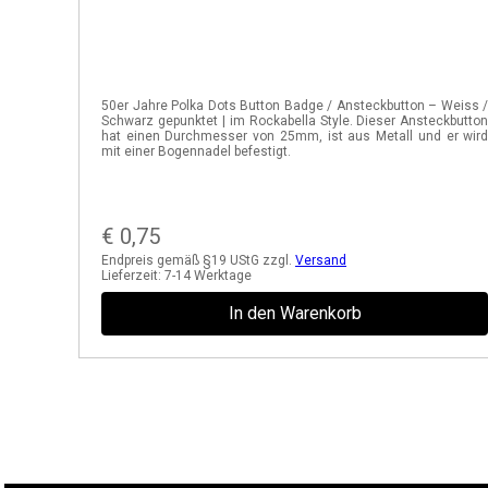
50er Jahre Polka Dots Button Badge / Ansteckbutton – Weiss 
Schwarz gepunktet | im Rockabella Style. Dieser Ansteckbutto
hat einen Durchmesser von 25mm, ist aus Metall und er wir
mit einer Bogennadel befestigt.
€
0,75
Endpreis gemäß §19 UStG zzgl.
Versand
Lieferzeit:
7-14 Werktage
In den Warenkorb