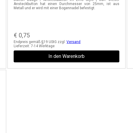
n
Ansteckbutton hat einen Durchmesser von 25mm, ist aus
l
Metall und er wird mit einer Bogennadel befestigt.
€
0,75
Endpreis gemäß §19 UStG zzgl.
Versand
Lieferzeit:
7-14 Werktage
In den Warenkorb