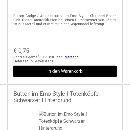
f
Button Badge / Ansteckbutton im Emo Style | Skull and Bones
n
Pink. Dieser Ansteckbutton hat einen Durchmesser von 25mm,
l
ist aus Metall und er wird mit einer Bogennadel befestigt.
€
0,75
Endpreis gemäß §19 UStG zzgl.
Versand
Lieferzeit:
7-14 Werktage
In den Warenkorb
Button im Emo Style | Totenköpfe
Schwarzer Hintergrund