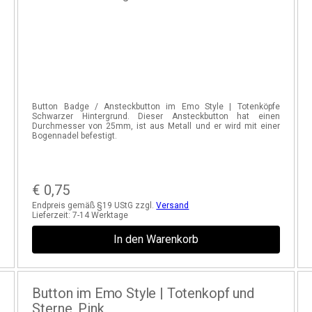
r
Button Badge / Ansteckbutton im Emo Style | Totenköpfe
n
Schwarzer Hintergrund. Dieser Ansteckbutton hat einen
l
Durchmesser von 25mm, ist aus Metall und er wird mit einer
Bogennadel befestigt.
€
0,75
Endpreis gemäß §19 UStG zzgl.
Versand
Lieferzeit:
7-14 Werktage
In den Warenkorb
Button im Emo Style | Totenkopf und
Sterne, Pink