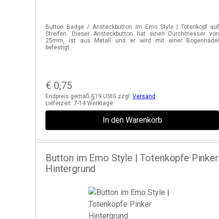
Button Badge / Ansteckbutton im Emo Style | Totenkopf au
Streifen. Dieser Ansteckbutton hat einen Durchmesser vo
25mm, ist aus Metall und er wird mit einer Bogennade
befestigt.
€
0,75
Endpreis gemäß §19 UStG zzgl.
Versand
Lieferzeit:
7-14 Werktage
In den Warenkorb
Button im Emo Style | Totenköpfe Pinker
Hintergrund