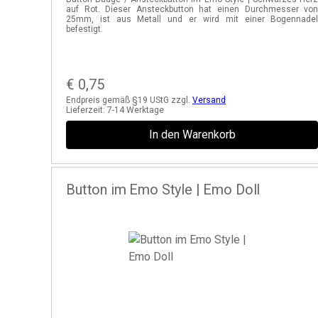
auf Rot. Dieser Ansteckbutton hat einen Durchmesser vo
25mm, ist aus Metall und er wird mit einer Bogennade
befestigt.
€
0,75
Endpreis gemäß §19 UStG zzgl.
Versand
Lieferzeit:
7-14 Werktage
In den Warenkorb
Button im Emo Style | Emo Doll