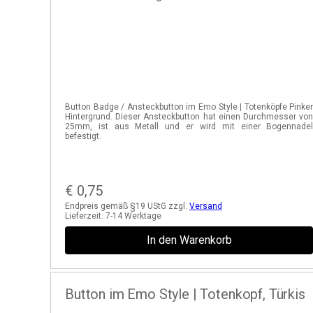
Button Badge / Ansteckbutton im Emo Style | Totenköpfe Pinke
Hintergrund. Dieser Ansteckbutton hat einen Durchmesser vo
25mm, ist aus Metall und er wird mit einer Bogennade
befestigt.
€
0,75
Endpreis gemäß §19 UStG zzgl.
Versand
Lieferzeit:
7-14 Werktage
In den Warenkorb
Button im Emo Style | Totenkopf, Türkis