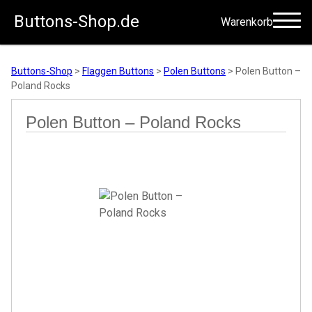
Buttons-Shop.de
Warenkorb
Zum Inhalt springen
Buttons-Shop
>
Flaggen Buttons
>
Polen Buttons
>
Polen Button –
Poland Rocks
Polen Button – Poland Rocks