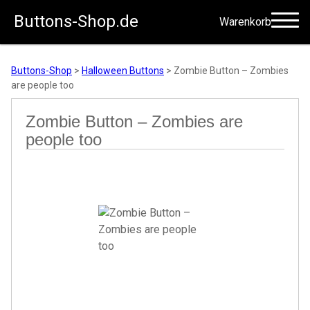
Buttons-Shop.de
Warenkorb
Zum Inhalt springen
Buttons-Shop
>
Halloween Buttons
>
Zombie Button – Zombies
are people too
Zombie Button – Zombies are
people too