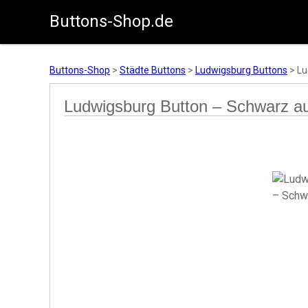
Buttons-Shop.de
Zum Inhalt springen
Buttons-Shop
>
Städte Buttons
>
Ludwigsburg Buttons
>
Lu
Ludwigsburg Button – Schwarz a