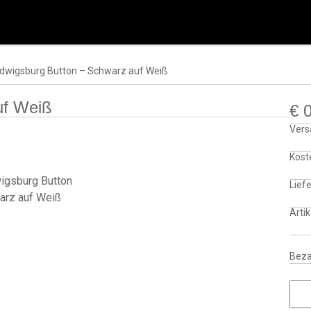
dwigsburg Button – Schwarz auf Weiß
uf Weiß
€
0
Vers
Kost
Liefe
Arti
Beza
Ludw