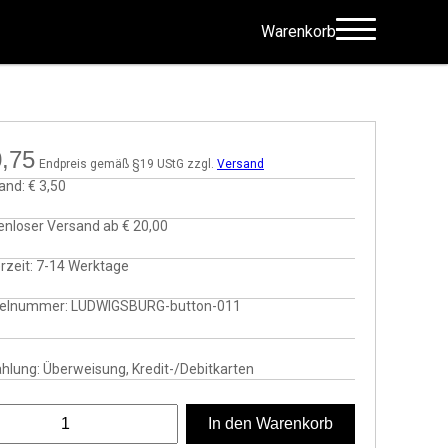
Warenkorb
,75
Endpreis gemäß §19 UStG zzgl.
Versand
and:
€ 3,50
enloser Versand ab
€ 20,00
rzeit:
7-14 Werktage
kelnummer:
LUDWIGSBURG-button-011
hlung: Überweisung, Kredit-/Debitkarten
igsburg Button – Schwarz auf Weiß Menge
In den Warenkorb